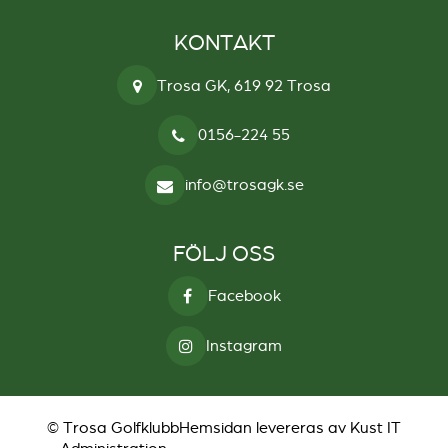
KONTAKT
Trosa GK, 619 92 Trosa
0156-224 55
info@trosagk.se
FÖLJ OSS
Facebook
Instagram
© Trosa Golfklubb
Hemsidan levereras av Kust IT