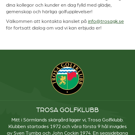
dina kollegor och kunder en dag fylld med glädje,
gemenskap och härliga golfupplevelser!
Välkommen att kontakta kansliet på
info@trosagk.se
för fortsatt dialog om vad vi kan erbjuda er!
TROSA GOLFKLUBB
Mitt i Sörmlands skärgård ligger vi, Trosa Golfklubb.
Klubben startades 1972 och våra första 9 hål invigdes
av Sven Tumba och John Cockin 1974. En seasidebana