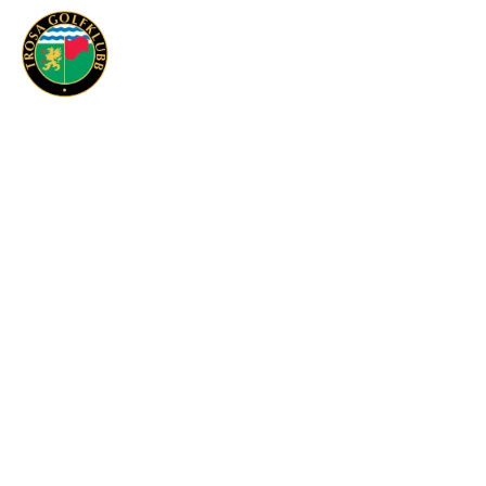
Följ oss
VÄLKOMMEN TILL TROSA
GOLFKLUBB
Boka starttid
Banstatus
Bli Medlem