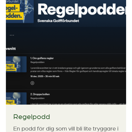
Regelpodd
En podd för dig som vill bli lite tryggare i