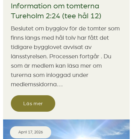
Information om tomterna
Tureholm 2:24 (tee hål 12)
Beslutet om bygglov för de tomter som
finns längs med hål tolv har fått det
tidigare bygglovet avvisat av
länsstyrelsen. Processen fortgår . Du
som är medlem kan läsa mer om
turerna som inloggad under
medlemssidorna…
Läs mer
April 17, 2026