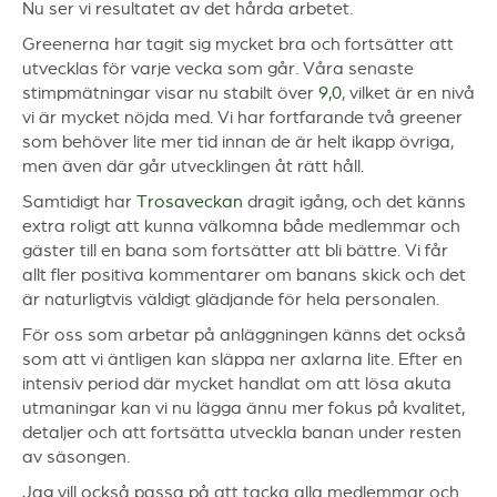
Nu ser vi resultatet av det hårda arbetet.
Greenerna har tagit sig mycket bra och fortsätter att
utvecklas för varje vecka som går. Våra senaste
stimpmätningar visar nu stabilt över
9,0
, vilket är en nivå
vi är mycket nöjda med. Vi har fortfarande två greener
som behöver lite mer tid innan de är helt ikapp övriga,
men även där går utvecklingen åt rätt håll.
Samtidigt har
Trosaveckan
dragit igång, och det känns
extra roligt att kunna välkomna både medlemmar och
gäster till en bana som fortsätter att bli bättre. Vi får
allt fler positiva kommentarer om banans skick och det
är naturligtvis väldigt glädjande för hela personalen.
För oss som arbetar på anläggningen känns det också
som att vi äntligen kan släppa ner axlarna lite. Efter en
intensiv period där mycket handlat om att lösa akuta
utmaningar kan vi nu lägga ännu mer fokus på kvalitet,
detaljer och att fortsätta utveckla banan under resten
av säsongen.
Jag vill också passa på att tacka alla medlemmar och