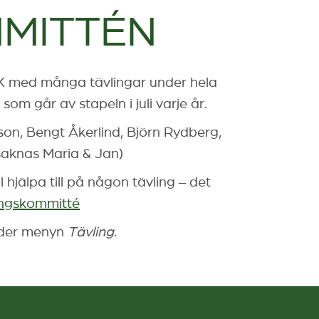
MITTÉN
GK med många tävlingar under hela
 går av stapeln i juli varje år.
on, Bengt Åkerlind, Björn Rydberg,
saknas Maria & Jan)
 hjälpa till på någon tävling – det
ingskommitté
nder menyn
Tävling
.