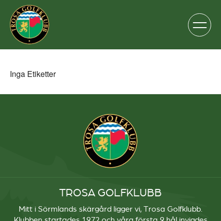
Inga Etiketter
TROSA GOLFKLUBB
Mitt i Sörmlands skärgård ligger vi, Trosa Golfklubb.
Klubben startades 1972 och våra första 9 hål invigdes