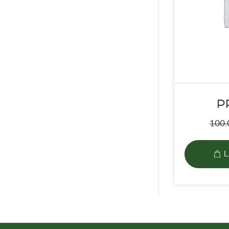
P
100
L