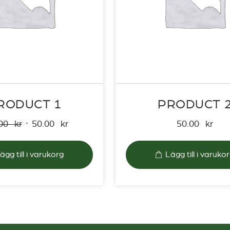
RODUCT 1
PRODUCT 
Det
Det
.00
kr
50.00
kr
50.00
kr
ursprungliga
nuvarande
priset
priset
ägg till i varukorg
Lägg till i varuko
var:
är:
100.00 kr.
50.00 kr.